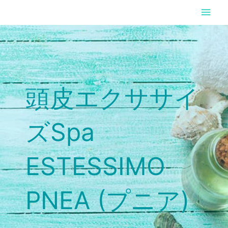
内
メ
容
イ
を
ス
ン
キ
ッ
メ
プ
頭皮エクササイ
ニ
ュ
ズSpa
ー
ESTESSIMO
PNEA (プニア)