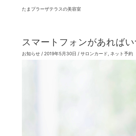
内
たまプラーザテラスの美容室
容
を
ス
キ
スマートフォンがあればい
ッ
プ
お知らせ
/
2019年5月30日
/
サロンカード
,
ネット予約