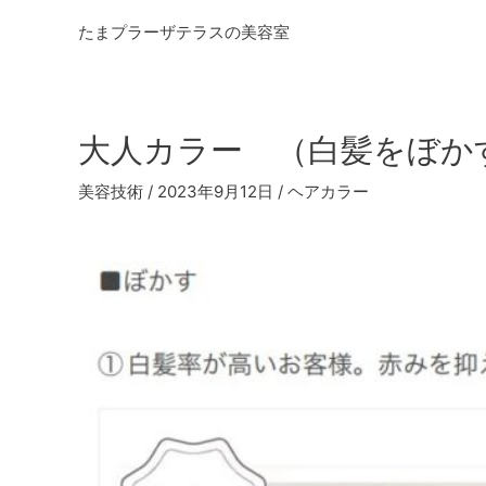
内
たまプラーザテラスの美容室
容
を
ス
キ
大人カラー （白髪をぼか
ッ
プ
美容技術
/
2023年9月12日
/
ヘアカラー